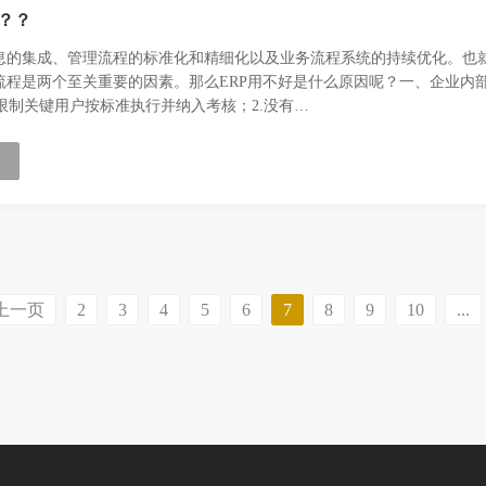
？？
信息的集成、管理流程的标准化和精细化以及业务流程系统的持续优化。也
流程是两个至关重要的因素。那么ERP用不好是什么原因呢？一、企业内部问
限制关键用户按标准执行并纳入考核；2.没有…
上一页
2
3
4
5
6
7
8
9
10
...