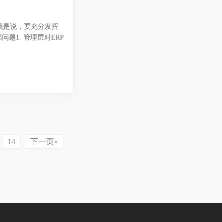
就是说，要充分发挥
题1. 管理层对ERP
14
下一页»